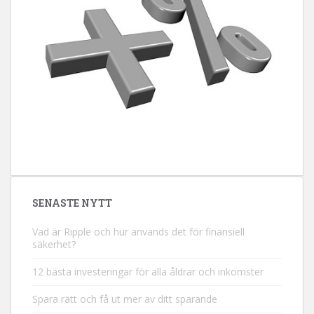
SENASTE NYTT
Vad är Ripple och hur används det för finansiell
säkerhet?
12 bästa investeringar för alla åldrar och inkomster
Spara rätt och få ut mer av ditt sparande