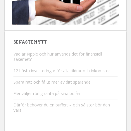
SENASTE NYTT
Vad är Ripple och hur används det för finansiell
säkerhet?
12 bästa investeringar för alla åldrar och inkomster
Spara rätt och få ut mer av ditt sparande
Fler väljer rörlig ränta på sina bolån
Därför behöver du en buffert – och så stor bör den
vara