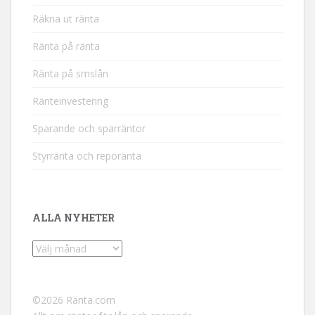
Räkna ut ränta
Ränta på ränta
Ränta på smslån
Ränteinvestering
Sparande och sparräntor
Styrränta och reporänta
ALLA NYHETER
Alla
nyheter
©
2026 Ränta.com