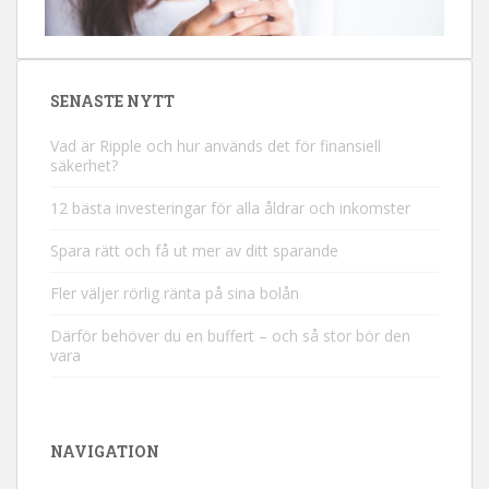
SENASTE NYTT
Vad är Ripple och hur används det för finansiell
säkerhet?
12 bästa investeringar för alla åldrar och inkomster
Spara rätt och få ut mer av ditt sparande
Fler väljer rörlig ränta på sina bolån
Därför behöver du en buffert – och så stor bör den
vara
NAVIGATION