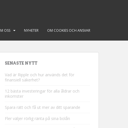
M OSS
NYHETER
OM COOKIES OCH ANSVAR
SENASTE NYTT
Vad är Ripple och hur används det för
finansiell säkerhet?
12 bästa investeringar för alla åldrar och
inkomster
Spara rätt och få ut mer av ditt sparande
Fler väljer rörlig ränta på sina bolån