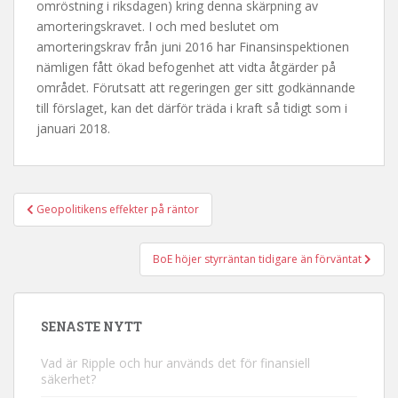
omröstning i riksdagen) kring denna skärpning av
amorteringskravet. I och med beslutet om
amorteringskrav från juni 2016 har Finansinspektionen
nämligen fått ökad befogenhet att vidta åtgärder på
området. Förutsatt att regeringen ger sitt godkännande
till förslaget, kan det därför träda i kraft så tidigt som i
januari 2018.
Inläggsnavigering
Geopolitikens effekter på räntor
BoE höjer styrräntan tidigare än förväntat
SENASTE NYTT
Vad är Ripple och hur används det för finansiell
säkerhet?