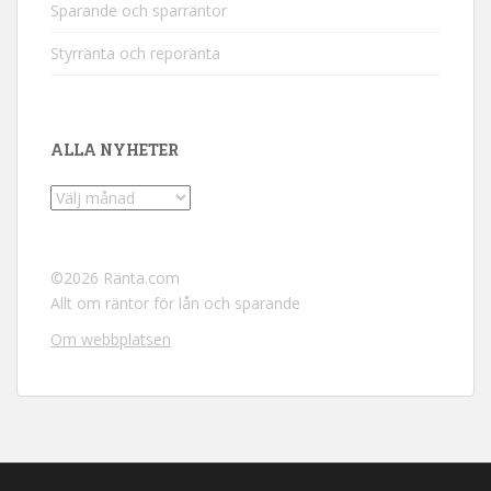
Sparande och sparräntor
Styrränta och reporänta
ALLA NYHETER
Alla
nyheter
©
2026 Ränta.com
Allt om räntor för lån och sparande
Om webbplatsen