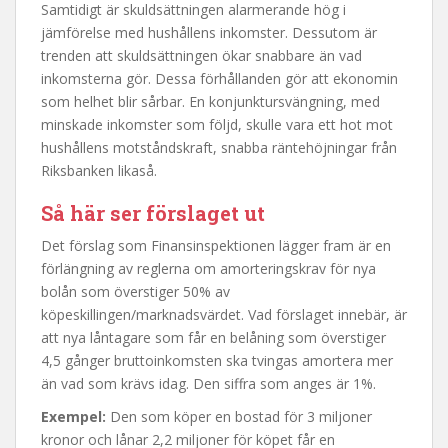
Samtidigt är skuldsättningen alarmerande hög i
jämförelse med hushållens inkomster. Dessutom är
trenden att skuldsättningen ökar snabbare än vad
inkomsterna gör. Dessa förhållanden gör att ekonomin
som helhet blir sårbar. En konjunktursvängning, med
minskade inkomster som följd, skulle vara ett hot mot
hushållens motståndskraft, snabba räntehöjningar från
Riksbanken likaså.
Så här ser förslaget ut
Det förslag som Finansinspektionen lägger fram är en
förlängning av reglerna om amorteringskrav för nya
bolån som överstiger 50% av
köpeskillingen/marknadsvärdet. Vad förslaget innebär, är
att nya låntagare som får en belåning som överstiger
4,5 gånger bruttoinkomsten ska tvingas amortera mer
än vad som krävs idag. Den siffra som anges är 1%.
Exempel:
Den som köper en bostad för 3 miljoner
kronor och lånar 2,2 miljoner för köpet får en