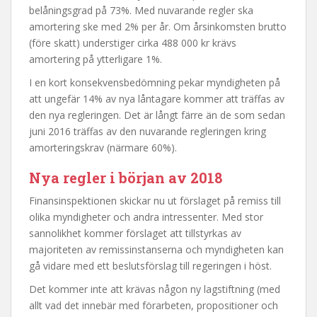
belåningsgrad på 73%. Med nuvarande regler ska
amortering ske med 2% per år. Om årsinkomsten brutto
(före skatt) understiger cirka 488 000 kr krävs
amortering på ytterligare 1%.
I en kort konsekvensbedömning pekar myndigheten på
att ungefär 14% av nya låntagare kommer att träffas av
den nya regleringen. Det är långt färre än de som sedan
juni 2016 träffas av den nuvarande regleringen kring
amorteringskrav (närmare 60%).
Nya regler i början av 2018
Finansinspektionen skickar nu ut förslaget på remiss till
olika myndigheter och andra intressenter. Med stor
sannolikhet kommer förslaget att tillstyrkas av
majoriteten av remissinstanserna och myndigheten kan
gå vidare med ett beslutsförslag till regeringen i höst.
Det kommer inte att krävas någon ny lagstiftning (med
allt vad det innebär med förarbeten, propositioner och