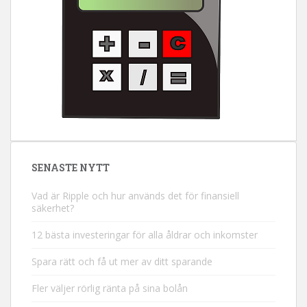
SENASTE NYTT
Vad är Ripple och hur används det för finansiell
säkerhet?
12 bästa investeringar för alla åldrar och inkomster
Spara rätt och få ut mer av ditt sparande
Fler väljer rörlig ränta på sina bolån