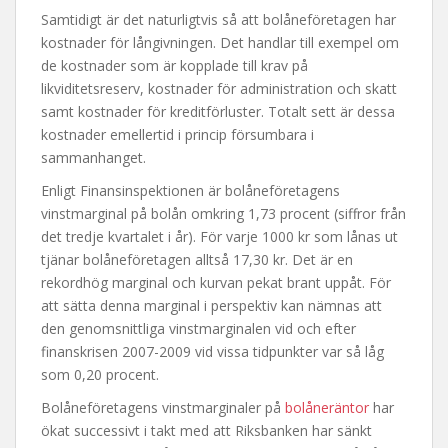
Samtidigt är det naturligtvis så att bolåneföretagen har
kostnader för långivningen. Det handlar till exempel om
de kostnader som är kopplade till krav på
likviditetsreserv, kostnader för administration och skatt
samt kostnader för kreditförluster. Totalt sett är dessa
kostnader emellertid i princip försumbara i
sammanhanget.
Enligt Finansinspektionen är bolåneföretagens
vinstmarginal på bolån omkring 1,73 procent (siffror från
det tredje kvartalet i år). För varje 1000 kr som lånas ut
tjänar bolåneföretagen alltså 17,30 kr. Det är en
rekordhög marginal och kurvan pekat brant uppåt. För
att sätta denna marginal i perspektiv kan nämnas att
den genomsnittliga vinstmarginalen vid och efter
finanskrisen 2007-2009 vid vissa tidpunkter var så låg
som 0,20 procent.
Bolåneföretagens vinstmarginaler på
bolåneräntor
har
ökat successivt i takt med att Riksbanken har sänkt