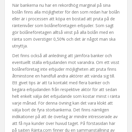
När bankerna nu har en rekordhög marginal på sina
bolån finns alla möjligheter för den som redan har bolån
eller är i processen att köpa en bostad att pruta på de
räntenivåer som bolåneföretagen erbjuder. Som sagt
gör bolåneföretagen alltså vinst på alla bolån med en
ränta som överstiger 0,50% och det är något man ska
utnyttja.
Det finns också all anledning att jämföra banker och
eventuellt ställa erbjudanden mot varandra. Om ett visst
bolåneföretag inte erbjuder möjligheten att pruta finns
åtminstone en handfull andra aktörer att vända sig till.
Ett givet tips är att ta kontakt med flera banker och
begära erbjudanden från respektive aktör för att sedan
helt enkelt välja det erbjudande som kostar minst i ränta
varje månad. För denna övning kan det vara klokt att
välja bort de fyra storbankerna. Det finns nämligen
indikationer på att de överlag är mindre intresserade av
att få nya kunder över huvud taget. På förstasidan här
på sajten Ränta.com finner du en sammanställning av