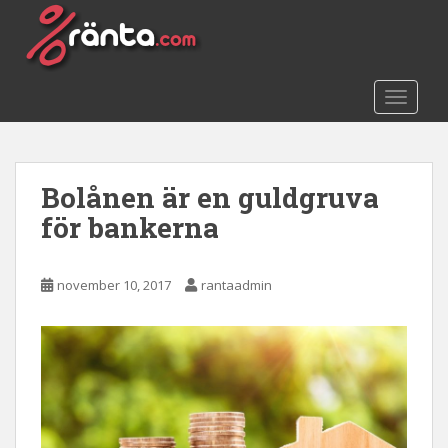
S
k
i
p
TOGGLE
t
o
m
a
Bolånen är en guldgruva
i
n
för bankerna
c
o
november 10, 2017
rantaadmin
n
t
e
n
t