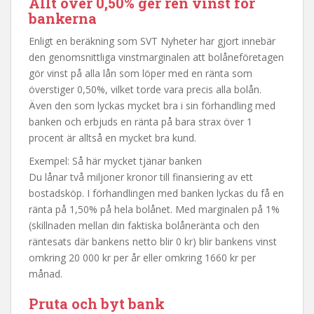
Allt över 0,50% ger ren vinst för
bankerna
Enligt en beräkning som SVT Nyheter har gjort innebär
den genomsnittliga vinstmarginalen att bolåneföretagen
gör vinst på alla lån som löper med en ränta som
överstiger 0,50%, vilket torde vara precis alla bolån.
Även den som lyckas mycket bra i sin förhandling med
banken och erbjuds en ränta på bara strax över 1
procent är alltså en mycket bra kund.
Exempel: Så här mycket tjänar banken
Du lånar två miljoner kronor till finansiering av ett
bostadsköp. I förhandlingen med banken lyckas du få en
ränta på 1,50% på hela bolånet. Med marginalen på 1%
(skillnaden mellan din faktiska bolåneränta och den
räntesats där bankens netto blir 0 kr) blir bankens vinst
omkring 20 000 kr per år eller omkring 1660 kr per
månad.
Pruta och byt bank