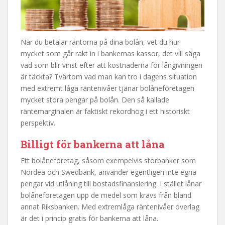
När du betalar räntorna på dina bolån, vet du hur
mycket som går rakt in i bankernas kassor, det vill säga
vad som blir vinst efter att kostnaderna för långivningen
är täckta? Tvärtom vad man kan tro i dagens situation
med extremt låga räntenivåer tjänar bolåneföretagen
mycket stora pengar på bolån. Den så kallade
räntemarginalen är faktiskt rekordhög i ett historiskt
perspektiv.
Billigt för bankerna att låna
Ett bolåneföretag, såsom exempelvis storbanker som
Nordea och Swedbank, använder egentligen inte egna
pengar vid utlåning till bostadsfinansiering. I stället lånar
bolåneföretagen upp de medel som krävs från bland
annat Riksbanken. Med extremlåga räntenivåer överlag
är det i princip gratis för bankerna att låna.